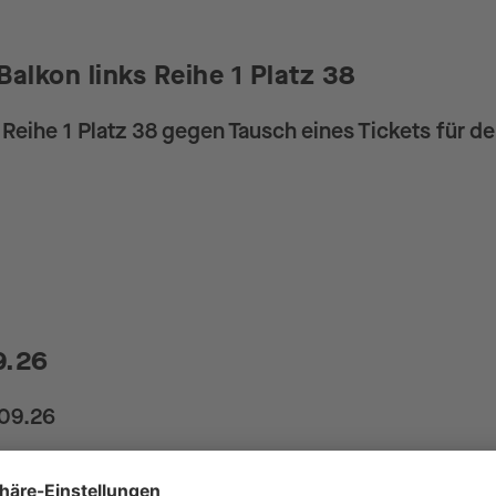
alkon links Reihe 1 Platz 38
 Reihe 1 Platz 38 gegen Tausch eines Tickets für den
9.26
.09.26