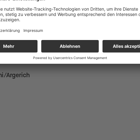
 Oder 19.09.26
ni/Argerich