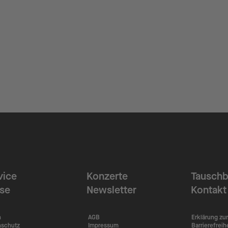
vice
Konzerte
Tauschb
ise
Newsletter
Kontakt
n
AGB
Erklärung zur
nschutz
Impressum
Barrierefreih