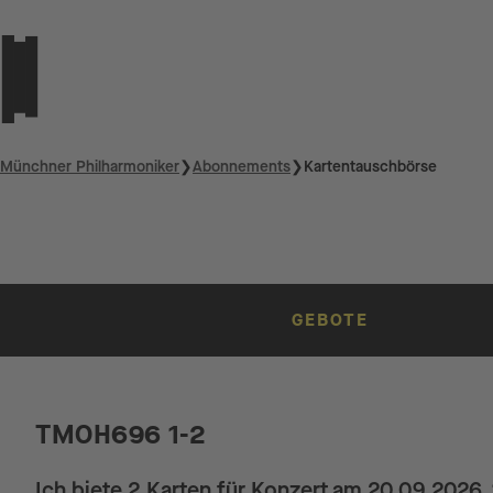
Münchner Philharmoniker
❯
Abonnements
❯
Kartentauschbörse
GEBOTE
TMOH696 1-2
Ich biete 2 Karten für Konzert am 20.09.2026 ,