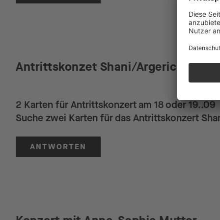
Antrittskonzet Shani/Argerich am 18
2 Karten für Antrittskonzert am 18 oder 19..09
Suche zwei Karten für das Antrittskonzert Sha
ANTWORTEN