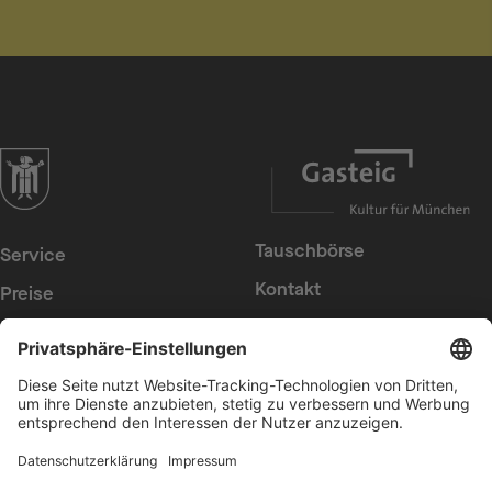
zur Website der Landeshauptstadt München
Tauschbörse
Service
Kontakt
Preise
Presse
Konzerte
Suche
Newsletter
Intern
Erklärung zur
Barrierefreiheit
Datenschutz