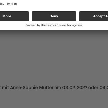
 Oder 19.09.26
ni/Argerich
t mit Anne-Sophie Mutter am 03.02.2027 oder 04.02.