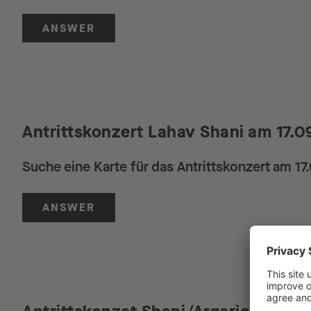
ANSWER
Antrittskonzert Lahav Shani am 17.0
Suche eine Karte für das Antrittskonzert am 17
ANSWER