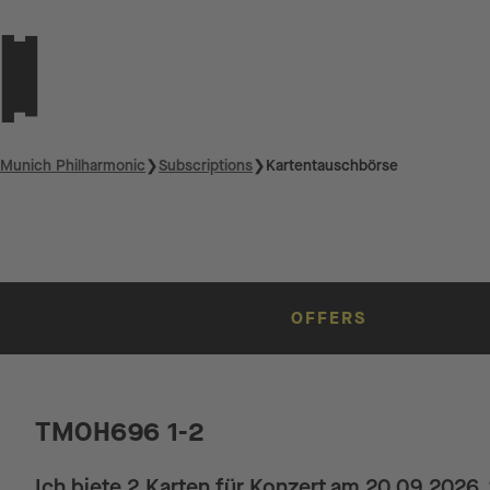
Munich Philharmonic
❯
Subscriptions
❯
Kartentauschbörse
OFFERS
TMOH696 1-2
Ich biete 2 Karten für Konzert am 20.09.2026 ,