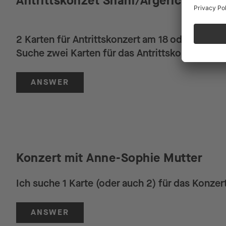
Antrittskonzet Shani/Argerich am 18
2 Karten für Antrittskonzert am 18 oder 19..09
Suche zwei Karten für das Antrittskonzert Sha
ANSWER
Konzert mit Anne-Sophie Mutter
Ich suche 1 Karte (oder auch 2) für das Konzer
ANSWER