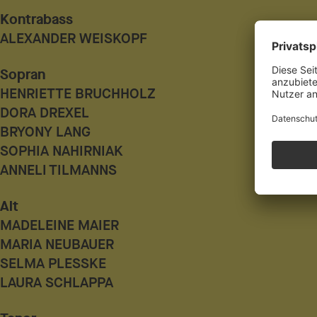
Kontrabass
ALEXANDER WEISKOPF
Sopran
HENRIETTE BRUCHHOLZ
DORA DREXEL
BRYONY LANG
SOPHIA NAHIRNIAK
ANNELI TILMANNS
Alt
MADELEINE MAIER
MARIA NEUBAUER
SELMA PLESSKE
LAURA SCHLAPPA