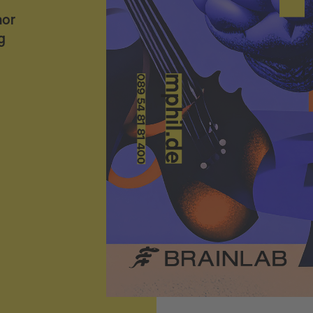
hor
g