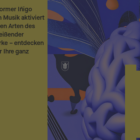
former Iñigo
 Musik aktiviert
hen Arten des
eißender
rke – entdecken
 Ihre ganz