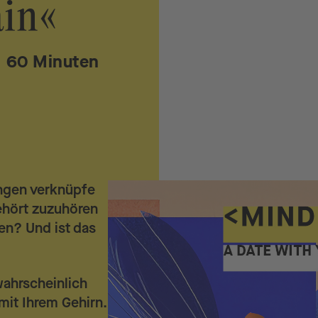
ain«
: 60 Minuten
ngen verknüpfe
ehört zuzuhören
en? Und ist das
wahrscheinlich
mit Ihrem Gehirn.