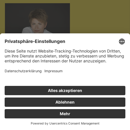
credit Neda Navaee
KARTEN
DETAILS
Sa. 17.10.2026, 20 Uhr
BMW Clubkonzert