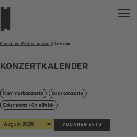
Münchner Philharmoniker
❯
Kalender
KONZERTKALENDER
Auf der Suche nach etwas Bestimmten?
Kammerkonzerte
Gastkonzerte
Education »Spielfeld«
ABONNEMENTS