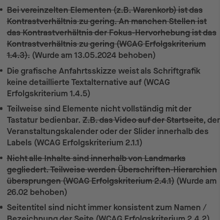
Bei vereinzelten Elementen (z.B. Warenkorb) ist das
Kontrastverhältnis zu gering. An manchen Stellen ist
das Kontrastverhältnis der Fokus-Hervorhebung ist das
Kontrastverhältnis zu gering (WCAG Erfolgskriterium
1.4.3).
(Wurde am 13.05.2024 behoben)
Die grafische Anfahrtsskizze weist als Schriftgrafik
keine detaillierte Textalternative auf (WCAG
Erfolgskriterium 1.4.5)
Teilweise sind Elemente nicht vollständig mit der
Tastatur bedienbar.
Z.B. das Video auf der Startseite
, der
Veranstaltungskalender oder der Slider innerhalb des
Labels (WCAG Erfolgskriterium 2.1.1)
Nicht alle Inhalte sind innerhalb von Landmarks
gegliedert. Teilweise werden Überschriften-Hierarchien
übersprungen (WCAG Erfolgskriterium 2.4.1)
(Wurde am
26.02 behoben)
Seitentitel sind nicht immer konsistent zum Namen /
Bezeichnung der Seite (WCAG Erfolgskriterium 2.4.2)