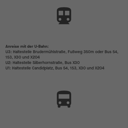
Anreise mit der U-Bahn:
Anreise mit der U-Bahn:
U3: Haltestelle Brudermühlstraße, Fußweg 350m oder Bus 54,
153, X30 und X204
U2: Haltestelle Silberhornstraße, Bus X30
U1: Haltestelle Candidplatz, Bus 54, 153, X30 und X204