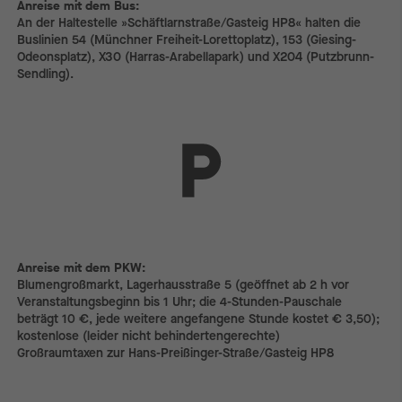
Anreise mit dem Bus:
Anreise mit dem Bus:
An der Haltestelle »Schäftlarnstraße/Gasteig HP8« halten die
Buslinien 54 (Münchner Freiheit-Lorettoplatz), 153 (Giesing-
Odeonsplatz), X30 (Harras-Arabellapark) und X204 (Putzbrunn-
Sendling).
Anreise mit dem PKW:
Anreise mit dem PKW:
Blumengroßmarkt, Lagerhausstraße 5 (geöffnet ab 2 h vor
Veranstaltungs­beginn bis 1 Uhr; die 4-Stunden-Pauschale
beträgt 10 €, jede weitere angefangene Stunde kostet € 3,50);
kostenlose (leider nicht behindertengerechte)
Großraumtaxen zur Hans-Preißinger-Straße/­Gasteig HP8