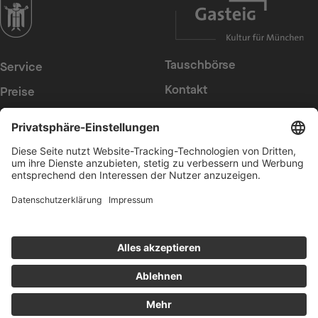
zur Website der Landeshauptstadt München
Tauschbörse
Service
Kontakt
Preise
Presse
Konzerte
Suche
Newsletter
Intern
Erklärung zur
Barrierefreiheit
Datenschutz
Cookies anpassen
AGB
Impressum