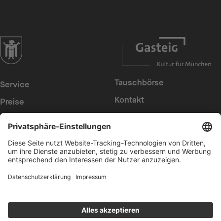
zur Website der Landeshauptstadt München
Tauschbörse
Service
Kontakt
Preise
Presse
Konzerte
Suche
Newsletter
Intern
Erklärung zur
Barrierefreiheit
Datenschutz
Cookies anpassen
AGB
Impressum