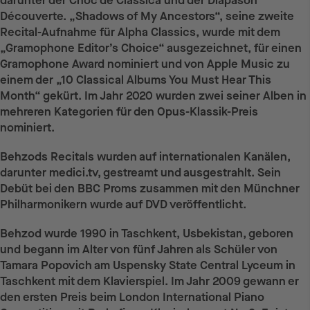
darunter der Choc de Classica und der Diapason
Découverte. „Shadows of My Ancestors“, seine zweite
Recital-Aufnahme für Alpha Classics, wurde mit dem
„Gramophone Editor’s Choice“ ausgezeichnet, für einen
Gramophone Award nominiert und von Apple Music zu
einem der „10 Classical Albums You Must Hear This
Month“ gekürt. Im Jahr 2020 wurden zwei seiner Alben in
mehreren Kategorien für den Opus-Klassik-Preis
nominiert.
Behzods Recitals wurden auf internationalen Kanälen,
darunter medici.tv, gestreamt und ausgestrahlt. Sein
Debüt bei den BBC Proms zusammen mit den Münchner
Philharmonikern wurde auf DVD veröffentlicht.
Behzod wurde 1990 in Taschkent, Usbekistan, geboren
und begann im Alter von fünf Jahren als Schüler von
Tamara Popovich am Uspensky State Central Lyceum in
Taschkent mit dem Klavierspiel. Im Jahr 2009 gewann er
den ersten Preis beim London International Piano