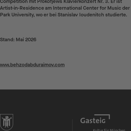
Competition mit Prokofjews Klavierkonzert Nr. 3. Er ist
Artist-in-Residence am International Center for Music der
Park University, wo er bei Stanislav Ioudenitch studierte.
Stand: Mai 2026
Weiterführende Links
www.behzodabduraimov.com
zur Website der Landeshauptstadt München