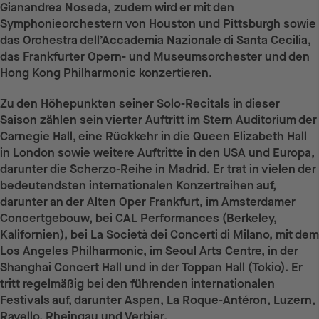
Gianandrea Noseda, zudem wird er mit den
Symphonieorchestern von Houston und Pittsburgh sowie
das Orchestra dell’Accademia Nazionale di Santa Cecilia,
das Frankfurter Opern- und Museumsorchester und den
Hong Kong Philharmonic konzertieren.
Zu den Höhepunkten seiner Solo-Recitals in dieser
Saison zählen sein vierter Auftritt im Stern Auditorium der
Carnegie Hall, eine Rückkehr in die Queen Elizabeth Hall
in London sowie weitere Auftritte in den USA und Europa,
darunter die Scherzo-Reihe in Madrid. Er trat in vielen der
bedeutendsten internationalen Konzertreihen auf,
darunter an der Alten Oper Frankfurt, im Amsterdamer
Concertgebouw, bei CAL Performances (Berkeley,
Kalifornien), bei La Società dei Concerti di Milano, mit dem
Los Angeles Philharmonic, im Seoul Arts Centre, in der
Shanghai Concert Hall und in der Toppan Hall (Tokio). Er
tritt regelmäßig bei den führenden internationalen
Festivals auf, darunter Aspen, La Roque-Antéron, Luzern,
Ravello, Rheingau und Verbier.