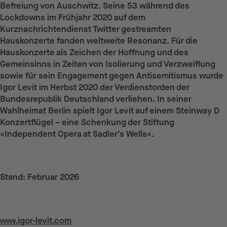
Befreiung von Auschwitz. Seine 53 während des
Lockdowns im Frühjahr 2020 auf dem
Kurznachrichtendienst Twitter gestreamten
Hauskonzerte fanden weltweite Resonanz. Für die
Hauskonzerte als Zeichen der Hoffnung und des
Gemeinsinns in Zeiten von Isolierung und Verzweiflung
sowie für sein Engagement gegen Antisemitismus wurde
Igor Levit im Herbst 2020 der Verdienstorden der
Bundesrepublik Deutschland verliehen. In seiner
Wahlheimat Berlin spielt Igor Levit auf einem Steinway D
Konzertflügel – eine Schenkung der Stiftung
»Independent Opera at Sadler’s Wells«.
Stand: Februar 2026
Weiterführende Links
www.igor-levit.com