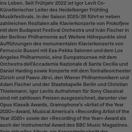
ins Leben. Seit Frühjahr 2022 ist Igor Levit Co-
Künstlerischer Leiter des Heidelberger Frühling
Musikfestivals. In der Saison 2025/26 führt er neben
zahlreichen Rezitalen alle Klavierkonzerte von Prokofjew
mit dem Budapest Festival Orchestra und Iván Fischer in
der Berliner Philharmonie auf. Weitere Höhepunkte sind
Aufführungen des monumentalen Klavierkonzerts von
Ferruccio Busoni mit Esa-Pekka Salonen und dem Los
Angeles Philharmonic, eine Europatournee mit dem
Orchestra dell’Accademia Nazionale di Santa Cecilia und
Daniel Harding sowie Konzerte mit dem Tonhalleorchester
Zürich und Paavo Järvi, den Wiener Philharmonikern und
Adam Fischer und der Staatskapelle Berlin und Christian
Thielemann. Igor Levits Aufnahmen für Sony Classical
sind mit zahllosen Preisen ausgezeichnet, darunter vier
Opus Klassik Awards, Gramophone’s »Artist of the Year
2020«-Award, Musical America’s »Recording Artist of the
Year 2020« sowie der »Recording of the Year«-Award als
auch der Instrumental Award des BBC Music Magazines.
Sein aktuelles Album, ein Konzertmitschnitt der