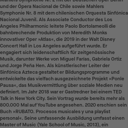
und der Ópera Nacional de Chile sowie Mahlers
Symphonie Nr. 8 mit dem chilenischen Orquesta Sinfónica
Nacional Juvenil. Als Associate Conductor des Los
Angeles Philharmonic leitete Paolo Bortolameolli die
bahnbrechende Produktion von Meredith Monks
innovativer Oper »Atlas«, die 2019 in der Walt Disney
Concert Hall in Los Angeles aufgeführt wurde. Er
engagiert sich leidenschaftlich für zeitgenössische
Musik, darunter Werke von Miguel Farías, Gabriela Ortiz
und Jorge Peña Hen. Als künstlerischer Leiter der
Sinfónica Azteca gestaltet er Bildungsprogramme und
entwickelte das vielfach ausgezeichnete Projekt »Ponle
Pausa«, das Musikvermittlung über soziale Medien neu
definiert. Im Jahr 2018 war er Gastredner bei einem TED
Talk in New York City. Sein Vortrag wurde bereits mehr als
800.000 Mal auf YouTube angesehen. 2020 erschien sein
Buch »RUBATO. Procesos musicales y una playlist
personal«. Seine umfassende Ausbildung umfasst einen
Master of Music (Yale School of Music, 2013), ein