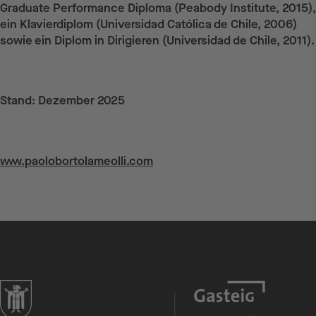
Graduate Performance Diploma (Peabody Institute, 2015),
ein Klavierdiplom (Universidad Católica de Chile, 2006)
sowie ein Diplom in Dirigieren (Universidad de Chile, 2011).
Stand: Dezember 2025
Weiterführende Links
www.paolobortolameolli.com
zur Website der Landeshauptstadt München