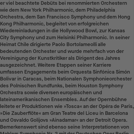
er viel beachtete Debüts bei renommierten Orchestern
wie dem New York Philharmonic, dem Philadelphia
Orchestra, dem San Francisco Symphony und dem Hong
Kong Philharmonic, begleitet von erfolgreichen
Wiedereinladungen in die Hollywood Bowl, zur Kansas
City Symphony und zum Helsinki Philharmonic. In seiner
Heimat Chile dirigierte Paolo Bortolameolli alle
bedeutenden Orchester und wurde mehrfach von der
Vereinigung der Kunstkritiker als Dirigent des Jahres
ausgezeichnet. Weitere Etappen seiner Karriere
umfassen Engagements beim Orquesta Sinfónica Simón
Bolivar in Caracas, beim Nationalen Symphonieorchester
des Polnischen Rundfunks, beim Houston Symphony
Orchestra sowie diversen europäischen und
lateinamerikanischen Ensembles. Auf der Opernbühne
leitete er Produktionen wie »Tosca« an der Opéra de Paris,
»Die Zauberflöte« am Gran Teatre del Liceu in Barcelona
und Osvaldo Golijovs »Ainadamar« an der Detroit Opera.
Bemerkenswert sind ebenso seine Interpretationen von
Mahlers Symphonie Nr. 2 mit der Deutschen Oper Berlin