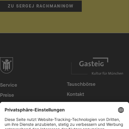
ZU SERGEJ RACHMANINOW
zur Website der Landeshauptstadt München
Tauschbörse
Service
Kontakt
Preise
Presse
Konzerte
Suche
Newsletter