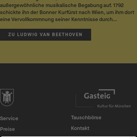
außergewöhnliche musikalische Begabung auf. 1792
schickte ihn der Bonner Kurfürst nach Wien, um ihm dort
eine Vervollkommnung seiner Kenntnisse durch…
ZU LUDWIG VAN BEETHOVEN
zur Website der Landeshauptstadt München
Tauschbörse
Service
Kontakt
Preise