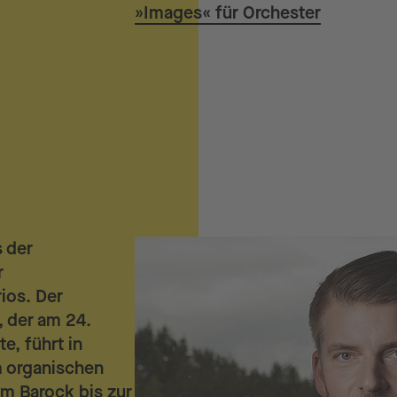
»Images« für Orchester
 der
r
ios. Der
, der am 24.
e, führt in
m organischen
m Barock bis zur