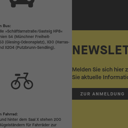
mit dem Bus:
m Bus:
lle »Schäftlarnstraße/Gasteig HP8«
inien 54 (Münchner Freiheit-
153 (Giesing-Odeonsplatz), X30 (Harras-
NEWSLE
und X204 (Putzbrunn-Sendling).
Melden Sie sich hier 
Sie aktuelle Informat
ZUR ANMELDUNG
mit dem Fahrrad:
m Fahrrad:
 und hinter dem Saal X stehen 200
 Bügelständern für Fahrräder zur