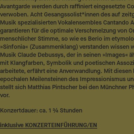
Avantgarde werden durch raffiniert eingesetzte C
verwoben. Acht Gesangssolist*innen des auf zei
Musik spezialisierten Vokalensembles Cantando
garantieren für die optimale Verschmelzung von O
menschlicher Stimme, so wie es Berio im etymolo
»Sinfonia« (Zusammenklang) verstanden wissen wo
Musik Claude Debussys, der in seinen »Images« äh
mit Klangfarben, Symbolik und poetischen Assoz
arbeitete, erfährt eine Anverwandlung. Mit diesen
epochalen Meilensteinen des Impressionismus u
stellt sich Matthias Pintscher bei den Münchner P
vor.
Konzertdauer: ca. 1 ¾ Stunden
inklusive
KONZERTEINFÜHRUNG/EN