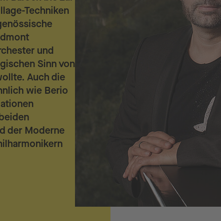
ollage-Techniken
tgenössische
 Admont
rchester und
gischen Sinn von
llte. Auch die
nlich wie Berio
iationen
 beiden
nd der Moderne
hilharmonikern