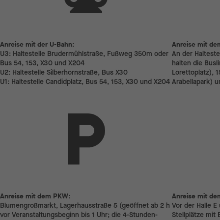
Anreise mit der U-Bahn:
Anreise 
Anreise mit der U-Bahn:
Anreise mit de
U3: Haltestelle Brudermühlstraße, Fußweg 350m oder
An der Halteste
Bus 54, 153, X30 und X204
halten die Busl
U2: Haltestelle Silberhornstraße, Bus X30
Lorettoplatz), 
U1: Haltestelle Candidplatz, Bus 54, 153, X30 und X204
Arabellapark) 
Anreise mit dem PKW:
Anreise 
Anreise mit dem PKW:
Anreise mit de
Blumengroßmarkt, Lagerhausstraße 5 (geöffnet ab 2 h
Vor der Halle E
vor Veranstaltungs­beginn bis 1 Uhr; die 4-Stunden-
Stellplätze mit