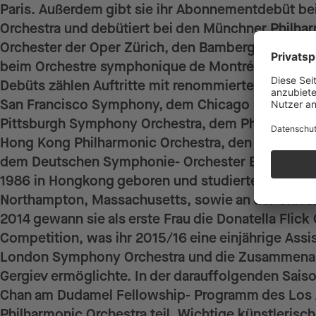
Paris. Außerdem gibt sie ihr Abonnementdebüt be
Orchestra und debütiert bei den Münchner Philha
Orchester der Oper Zürich, den Bamberger Symph
beim Orchestre symphonique de Montréal. Zu ihre
Debüts zählen Auftritte mit renommierten Klangk
San Francisco Symphony, dem Chicago Symphony
Pittsburgh Symphony Orchestra, dem Philharmoni
Hong Kong Philharmonic Orchestra, den Wiener 
dem Deutschen Symphonie- Orchester Berlin. El
1986 in Hongkong geboren und studierte am Smith
Northampton, Massachusetts, sowie an der Univer
2014 gewann sie als erste Frau die Donatella Flic
Competition, was ihr 2015/16 eine einjährige Ass
London Symphony Orchestra und die Zusammenarb
Gergiev ermöglichte. In der darauffolgenden Sais
Chan am Dudamel Fellowship- Programm des Los
Philharmonic Orchestra teil. Wichtige künstlerisch