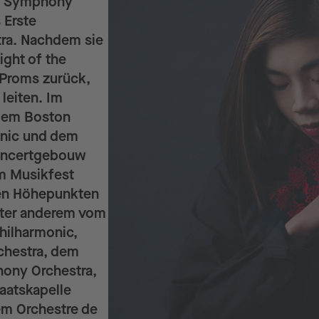
rp Symphony
 Erste
tra. Nachdem sie
ght of the
 Proms zurück,
 leiten. Im
 dem Boston
onic und dem
Concertgebouw
im Musikfest
 den Höhepunkten
nter anderem vom
hilharmonic,
chestra, dem
ony Orchestra,
aatskapelle
m Orchestre de