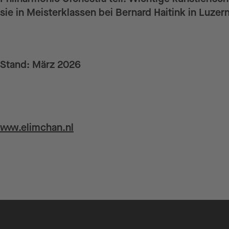
sie in Meisterklassen bei Bernard Haitink in Luzern
Stand: März 2026
Weiterführende Links
www.elimchan.nl