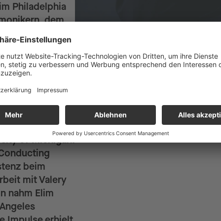
im Philadelphia
rmonikern, dem
onikern sowie
n bisherigen
örpern wie dem
 Orchestra, dem
a Orchestra, dem
Symphonikern und
im Chan wurde
 College in
sity of Michigan.
k Conducting
istenz beim
eit mit Valery
on nahm Elim
 Angeles
e Impulse erhielt