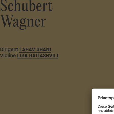
Schubert
Wagner
Dirigent
LAHAV SHANI
Violine
LISA BATIASHVILI