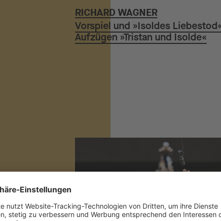
RICHARD WAGNER
Vorspiel und »Isoldes Liebestod«
Aufzügen »Tristan und Isolde«