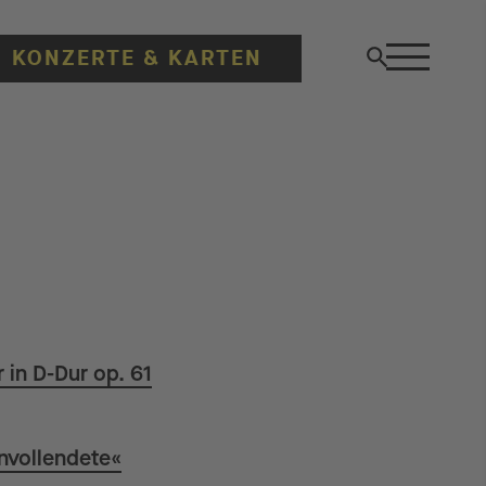
Suchfeld ö
KONZERTE & KARTEN
 in D-Dur op. 61
nvollendete«