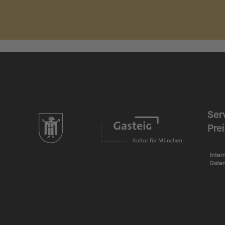
Ser
zur Website der Landeshauptstadt München
Pre
Inter
Date