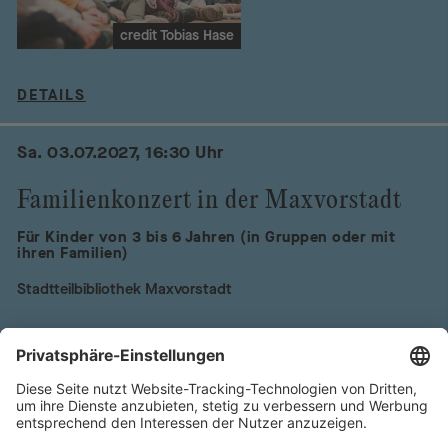
credit Tobias Hase
DETAILS
Sa. 03.07.2027, 16:30 Uhr
Familienkonzert in der Maxvorstadt
Für Kinder von 3 bis 6 Jahren (in Gruppen oder mit
ihren Familien)
Stadtteilbibliothek Maxvorstadt