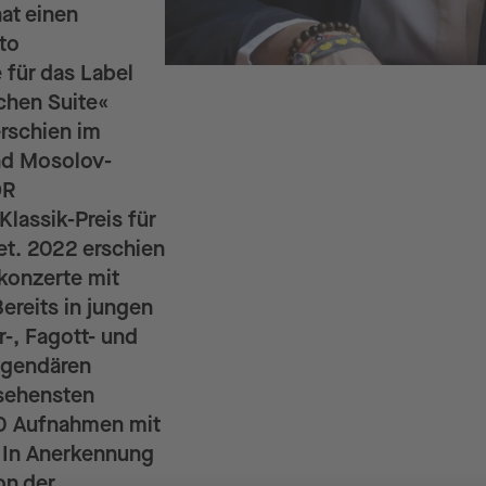
at einen
ato
 für das Label
chen Suite«
rschien im
nd Mosolov-
DR
lassik-Preis für
et. 2022 erschien
konzerte mit
ereits in jungen
-, Fagott- und
legendären
esehensten
 80 Aufnahmen mit
 In Anerkennung
on der