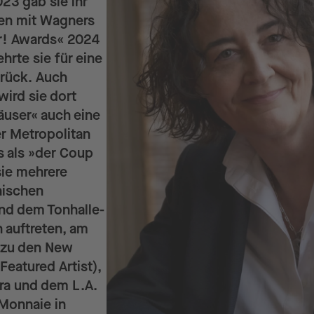
023 gab sie ihr
len mit Wagners
er! Awards« 2024
hrte sie für eine
rück. Auch
wird sie dort
äuser« auch eine
r Metropolitan
 als »der Coup
sie mehrere
hischen
nd dem Tonhalle-
n auftreten, am
 zu den New
eatured Artist),
ra und dem L.A.
 Monnaie in