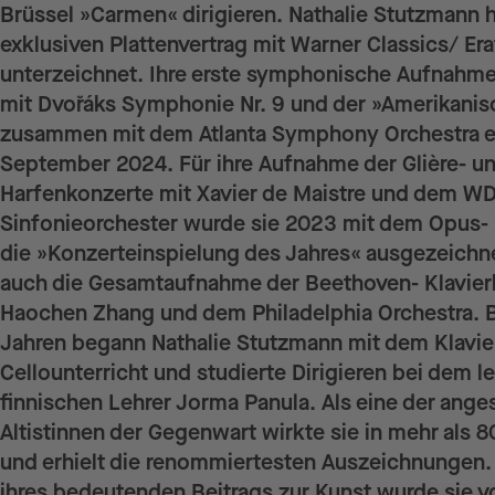
Brüssel »Carmen« dirigieren. Nathalie Stutzmann h
exklusiven Plattenvertrag mit Warner Classics/ Er
unterzeichnet. Ihre erste symphonische Aufnahme
mit Dvořáks Symphonie Nr. 9 und der »Amerikanis
zusammen mit dem Atlanta Symphony Orchestra e
September 2024. Für ihre Aufnahme der Glière- u
Harfenkonzerte mit Xavier de Maistre und dem W
Sinfonieorchester wurde sie 2023 mit dem Opus- K
die »Konzerteinspielung des Jahres« ausgezeichn
auch die Gesamtaufnahme der Beethoven- Klavier
Haochen Zhang und dem Philadelphia Orchestra. B
Jahren begann Nathalie Stutzmann mit dem Klavier
Cellounterricht und studierte Dirigieren bei dem 
finnischen Lehrer Jorma Panula. Als eine der ang
Altistinnen der Gegenwart wirkte sie in mehr als
und erhielt die renommiertesten Auszeichnungen.
ihres bedeutenden Beitrags zur Kunst wurde sie v