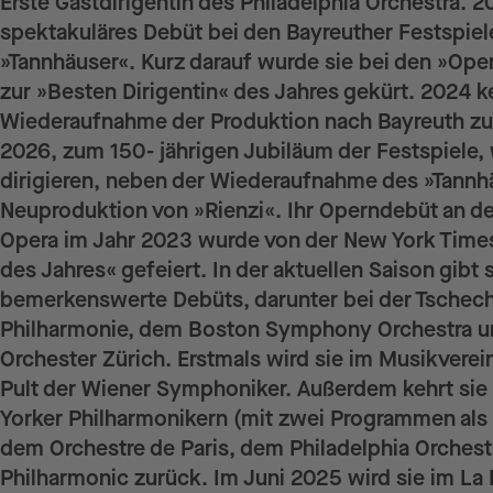
Erste Gastdirigentin des Philadelphia Orchestra. 2
spektakuläres Debüt bei den Bayreuther Festspie
»Tannhäuser«. Kurz darauf wurde sie bei den »Op
zur »Besten Dirigentin« des Jahres gekürt. 2024 ke
Wiederaufnahme der Produktion nach Bayreuth zu
2026, zum 150- jährigen Jubiläum der Festspiele, 
dirigieren, neben der Wiederaufnahme des »Tannh
Neuproduktion von »Rienzi«. Ihr Operndebüt an de
Opera im Jahr 2023 wurde von der New York Times
des Jahres« gefeiert. In der aktuellen Saison gibt 
bemerkenswerte Debüts, darunter bei der Tschec
Philharmonie, dem Boston Symphony Orchestra u
Orchester Zürich. Erstmals wird sie im Musikverei
Pult der Wiener Symphoniker. Außerdem kehrt sie
Yorker Philharmonikern (mit zwei Programmen als F
dem Orchestre de Paris, dem Philadelphia Orchest
Philharmonic zurück. Im Juni 2025 wird sie im La