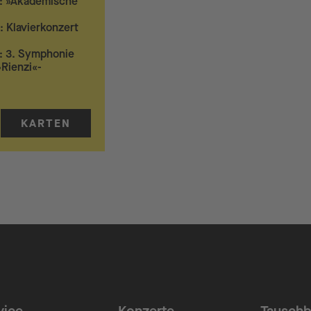
: »Akademische
 Klavierkonzert
: 3. Symphonie
Rienzi«-
KARTEN