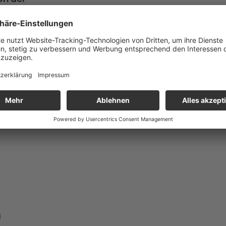
ion d’Honneur «,
um »Commandeur
n