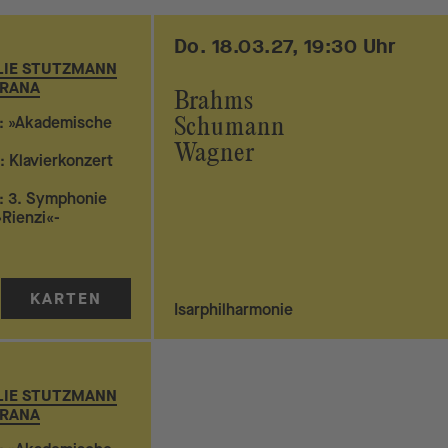
Do. 18.03.27, 19:30 Uhr
LIE STUTZMANN
 RANA
Brahms
: »Akademische
Schumann
Wagner
 Klavierkonzert
: 3. Symphonie
Rienzi«-
KARTEN
Isarphilharmonie
LIE STUTZMANN
 RANA