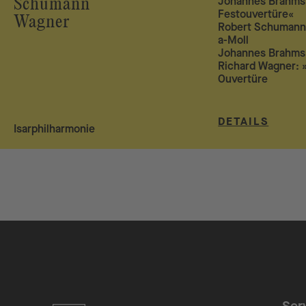
Johannes Brahms
Schumann
Festouvertüre«
Wagner
Robert Schumann:
a-Moll
Johannes Brahms
Richard Wagner: »
Ouvertüre
DETAILS
Isarphilharmonie