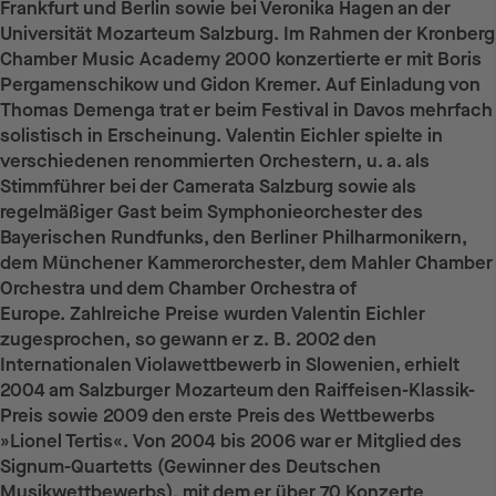
Frankfurt und Berlin sowie bei Veronika Hagen an der
Universität Mozarteum Salzburg. Im Rahmen der Kronberg
Chamber Music Academy 2000 konzertierte er mit Boris
Pergamenschikow und Gidon Kremer. Auf Einladung von
Thomas Demenga trat er beim Festival in Davos mehrfach
solistisch in Erscheinung. Valentin Eichler spielte in
verschiedenen renommierten Orchestern, u. a. als
Stimmführer bei der Camerata Salzburg sowie als
regelmäßiger Gast beim Symphonieorchester des
Bayerischen Rundfunks, den Berliner Philharmonikern,
dem Münchener Kammerorchester, dem Mahler Chamber
Orchestra und dem Chamber Orchestra of
Europe. Zahlreiche Preise wurden Valentin Eichler
zugesprochen, so gewann er z. B. 2002 den
Internationalen Violawettbewerb in Slowenien, erhielt
2004 am Salzburger Mozarteum den Raiffeisen-Klassik-
Preis sowie 2009 den erste Preis des Wettbewerbs
»Lionel Tertis«. Von 2004 bis 2006 war er Mitglied des
Signum-Quartetts (Gewinner des Deutschen
Musikwettbewerbs), mit dem er über 70 Konzerte