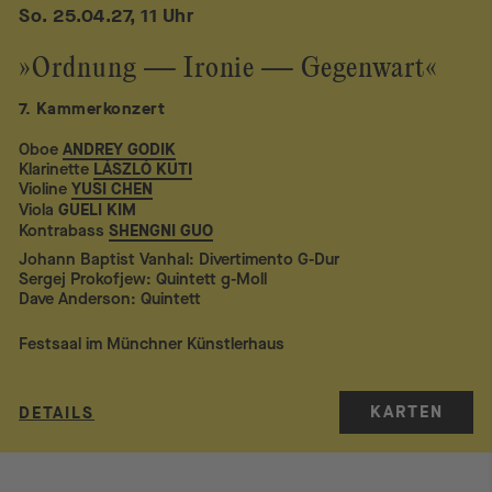
So. 25.04.27, 11 Uhr
»Ordnung — Ironie — Gegenwart«
7. Kammerkonzert
Oboe
ANDREY GODIK
Klarinette
LÁSZLÓ KUTI
Violine
YUSI CHEN
Viola
GUELI KIM
Kontrabass
SHENGNI GUO
Johann Baptist Vanhal: Divertimento G-Dur
Sergej Prokofjew: Quintett g-Moll
Dave Anderson: Quintett
Festsaal im Münchner Künstlerhaus
KARTEN
DETAILS