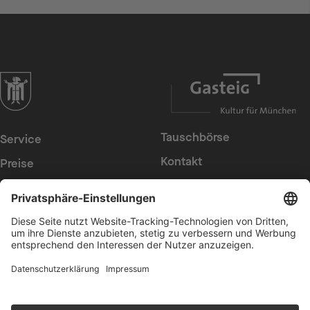
zur Website der Landeshauptstadt München
Tauschbörse
Service
Kontakt
Preise
Presse
Konzerte
Suche
Newsletter
Intern
Erklärung zur
Barrierefreiheit
Datenschutz
Cookies anpassen
AGB