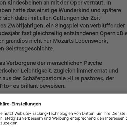
on Kindesbeinen an mit der Oper vertraut. In
Leben hatte das einstige Wunderkind und spätere
ich dabei mit allen Gattungen der Zeit
s Zwölfjährigen, ein Singspiel von verblüffender
odesjahr fast gleichzeitig entstandenen Opern »Di
en grandios nicht nur Mozarts Lebenswerk,
n Geistesgeschichte.
das Verborgene der menschlichen Psyche
erischer Leichtigkeit, zugleich immer ernst und
 aus der Schäferpastorale »Il re pastore«, der
Tito« es brillant beweisen.