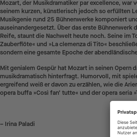
Mozart, der Musikdramatiker par excellence, war v
seinem kurzen, künstlerisch jedoch so erfüllten 
Musikgenie rund 25 Bühnenwerke komponiert und s
auseinandergesetzt. Über das erste Bühnenwerk de
Reife, staunt die Nachwelt heute noch. Seine im T
Zauberflöte« und »La clemenza di Tito« beschließ
sondern eine gesamte Epoche der abendländische
Mit genialem Gespür hat Mozart in seinen Opern 
musikdramatisch hinterfragt. Humorvoll, mit spiel
ergreifend weiß er davon zu erzählen, wie die Arien
opera buffa »Così fan’ tutte« und der opera seria »
– Irina Paladi