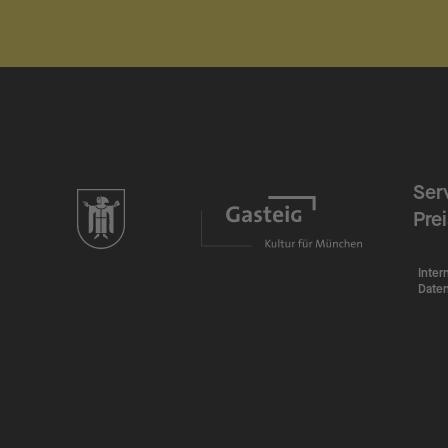
Ser
zur Website der Landeshauptstadt München
Pre
Inter
Date