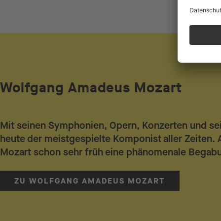
Wolfgang Amadeus Mozart
Mit seinen Symphonien, Opern, Konzerten und s
heute der meistgespielte Komponist aller Zeiten. 
Mozart schon sehr früh eine phänomenale Begabu
ZU WOLFGANG AMADEUS MOZART