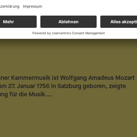
einer Kammermusik ist Wolfgang Amadeus Mozart
Am 27. Januar 1756 in Salzburg geboren, zeigte
ng für die Musik.…