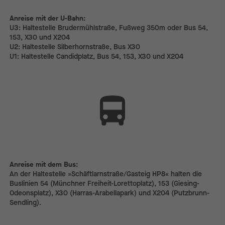
Anreise mit der U-Bahn:
Anreise mit der U-Bahn:
U3: Haltestelle Brudermühlstraße, Fußweg 350m oder Bus 54,
153, X30 und X204
U2: Haltestelle Silberhornstraße, Bus X30
U1: Haltestelle Candidplatz, Bus 54, 153, X30 und X204
Anreise mit dem Bus:
Anreise mit dem Bus:
An der Haltestelle »Schäftlarnstraße/Gasteig HP8« halten die
Buslinien 54 (Münchner Freiheit-Lorettoplatz), 153 (Giesing-
Odeonsplatz), X30 (Harras-Arabellapark) und X204 (Putzbrunn-
Sendling).