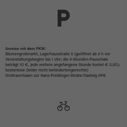
Anreise mit dem PKW:
Anreise mit dem PKW:
Blumengroßmarkt, Lagerhausstraße 5 (geöffnet ab 2 h vor
Veranstaltungs­beginn bis 1 Uhr; die 4-Stunden-Pauschale
beträgt 10 €, jede weitere angefangene Stunde kostet € 3,50);
kostenlose (leider nicht behindertengerechte)
Großraumtaxen zur Hans-Preißinger-Straße/­Gasteig HP8