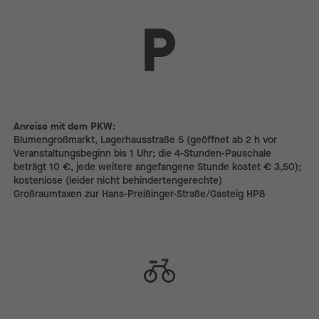
Anreise mit dem PKW:
Anreise mit dem PKW:
Blumengroßmarkt, Lagerhausstraße 5 (geöffnet ab 2 h vor
Veranstaltungs­beginn bis 1 Uhr; die 4-Stunden-Pauschale
beträgt 10 €, jede weitere angefangene Stunde kostet € 3,50);
kostenlose (leider nicht behindertengerechte)
Großraumtaxen zur Hans-Preißinger-Straße/­Gasteig HP8