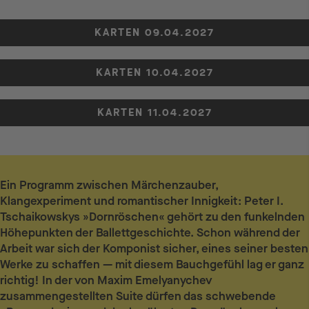
KARTEN 09.04.2027
KARTEN 10.04.2027
KARTEN 11.04.2027
Ein Programm zwischen Märchenzauber,
Klangexperiment und romantischer Innigkeit: Peter I.
Tschaikowskys »Dornröschen« gehört zu den funkelnden
Höhepunkten der Ballettgeschichte. Schon während der
Arbeit war sich der Komponist sicher, eines seiner besten
Werke zu schaffen — mit diesem Bauchgefühl lag er ganz
richtig! In der von Maxim Emelyanychev
zusammengestellten Suite dürfen das schwebende