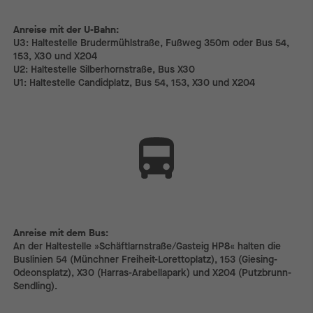
Anreise mit der U-Bahn:
Anreise mit der U-Bahn:
U3: Haltestelle Brudermühlstraße, Fußweg 350m oder Bus 54,
153, X30 und X204
U2: Haltestelle Silberhornstraße, Bus X30
U1: Haltestelle Candidplatz, Bus 54, 153, X30 und X204
Anreise mit dem Bus:
Anreise mit dem Bus:
An der Haltestelle »Schäftlarnstraße/Gasteig HP8« halten die
Buslinien 54 (Münchner Freiheit-Lorettoplatz), 153 (Giesing-
Odeonsplatz), X30 (Harras-Arabellapark) und X204 (Putzbrunn-
Sendling).