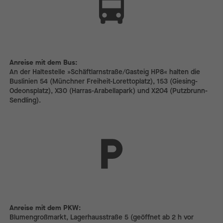
Anreise mit dem Bus:
Anreise mit dem Bus:
An der Haltestelle »Schäftlarnstraße/Gasteig HP8« halten die
Buslinien 54 (Münchner Freiheit-Lorettoplatz), 153 (Giesing-
Odeonsplatz), X30 (Harras-Arabellapark) und X204 (Putzbrunn-
Sendling).
Anreise mit dem PKW:
Anreise mit dem PKW:
Blumengroßmarkt, Lagerhausstraße 5 (geöffnet ab 2 h vor