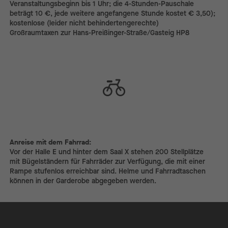
Veranstaltungs­beginn bis 1 Uhr; die 4-Stunden-Pauschale
beträgt 10 €, jede weitere angefangene Stunde kostet € 3,50);
kostenlose (leider nicht behindertengerechte)
Großraumtaxen zur Hans-Preißinger-Straße/­Gasteig HP8
Anreise mit dem Fahrrad:
Anreise mit dem Fahrrad:
Vor der Halle E und hinter dem Saal X stehen 200 Stellplätze
mit Bügelständern für Fahrräder zur Verfügung, die mit einer
Rampe stufenlos erreichbar sind. Helme und Fahrradtaschen
können in der Garderobe abgegeben werden.