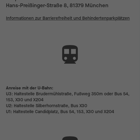
Hans-Preißinger-Straße 8, 81379 München
Informationen zur Barrierefreiheit und Behindertenparkplätzen
Anreise mit der U-Bahn:
Anreise mit der U-Bahn:
U3: Haltestelle Brudermühlstraße, Fußweg 350m oder Bus 54,
153, X30 und X204
U2: Haltestelle Silberhornstraße, Bus X30
U1: Haltestelle Candidplatz, Bus 54, 153, X30 und X204